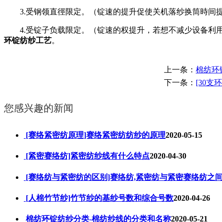
3.受钢领直徑限定。（锭速的提升促使关机落纱换筒時间提
4.受锭子负载限定。（锭速的权提升，若想不减少设备利用
环锭纺纱工艺
。
上一条：
棉纺环
下一条：
[30
您感兴趣的新闻
[赛络紧密纺原理]赛络紧密纺纺纱的原理
2020-05-15
[紧密赛络纺]紧密纺纱线有什么特点
2020-04-30
[赛络纺与紧密纺的区别]赛络纺,紧密纺与紧密赛络纺之
[人棉竹节纱]竹节纱的基纱号数和综合号数
2020-04-26
棉纺环锭纺纱分类-棉纺纱线的分类和名称
2020-05-21