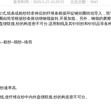
发布时间：2020-5-25 16:29:55 点击次数：3943
,纸条或粗纱经牵伸后的纤维条根据环锭钢丝圈转动导入，筒管
圈由筒管根据纱条推动绕钢领旋转.开展加捻，另外，钢领的磨擦
盘绕联接,纱的构造密不可分,适用制线及其针织纱和针织品等各
-粗纱--细纱--络筒
纱速率高,
,使纤维在纱中內外盘绕联接,纱的构造密不可分。