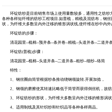
环锭纺纱是目前销售市场上使用量数较多，通用性之纺纱方式
各种各样短纤维的纺纱工程项目.如普梳，精梳及混纺布，钢丝
状，为纤维大多数呈內外迁移的锥形涡状线,使纤维在纱中內外
环锭纺的步骤：
清花园里--梳棉--预并条--条并卷--精梳--头道并条--二道并条-
环锭纺(普梳)步骤：
清花园里--梳棉--头道并条--二道并条--粗纱--细纱--络筒
特性：
1、钢丝圈由筒管根据纱条推动绕钢领旋转.开展加捻，
2、钢领的磨擦使其转速比略低于筒管而获得倒丝机，故纺
3、环锭纺纱的形状，为纤维大多数呈內外迁移的锥形涡状线
4、适用制线及其针织纱和针织品等各种各样商品。