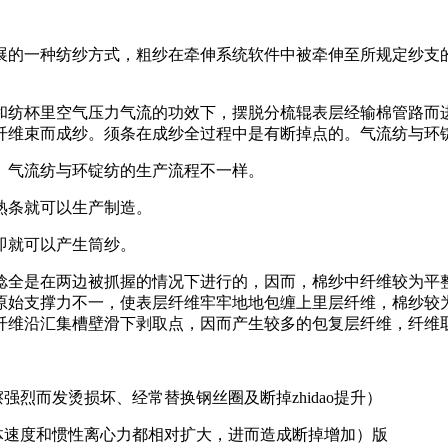
的一种纺纱方式，粗纱在牵伸系统软件中被牵伸至所规定纱支的
纺杯里空气压力气流的功效下，摆脱分梳辊表层经输棉管路而进
纤维束而成纱。须条在成纱全过程中是有断掉点的。气流纺与环
气流纺与环锭纺的生产流程不一样。
条就可以生产制造。
即就可以产生筒纱。
全是在两边被抓握的情况下进行的，因而，棉纱中纤维较为平整
原始支撑力不一，使表层纤维牢牢地地包缠上里层纤维，棉纱较
纤维沿汇集槽壁滑下剥取点，因而产生较多的包复层纤维，纤维
烈而发烫损坏、经常替换钢丝圈及断掉zhidao提升）
速度和惯性离心力都相对扩大，进而造成断掉增加）版