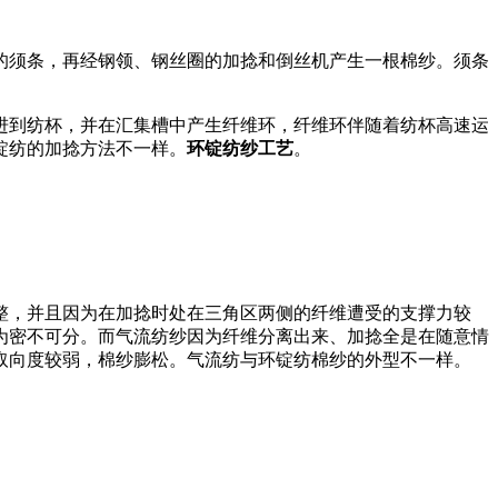
须条，再经钢领、钢丝圈的加捻和倒丝机产生一根棉纱。须条
到纺杯，并在汇集槽中产生纤维环，纤维环伴随着纺杯高速运
锭纺的加捻方法不一样。
环锭纺纱工艺
。
，并且因为在加捻时处在三角区两侧的纤维遭受的支撑力较
为密不可分。而气流纺纱因为纤维分离出来、加捻全是在随意情
取向度较弱，棉纱膨松。气流纺与环锭纺棉纱的外型不一样。