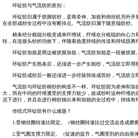
环锭纺与气流纺的差别：
环锭纺归属于抓握纺纱，是将牵伸、加捻和倒丝机另外开展
在全部成纱全过程中沒有断掉点。气流纺归属于随意端纺纱。
棉条经分梳辊分梳变成单纤维状，纤维在分梳辊的向心力和
转，在连接头纱的功效下，伴随着捻度持续的传送和持续脱离
环锭纺加捻是两边被抓握加捻；气流纺加捻是一段被抓握。
环锭纺产生熟条后，还须进一步产生粗纱，气流纺立即用熟
环锭纺成纱后一般还须进一步经脉筒络成筒纱，气流纺立
气流纺与环锭纺棉纱的构造不一样。环锭纺因为牵伸和加捻
大，而在中间的纤维遭受的支撑力较少，故成纱时这种纤维的
况下进行，并且在进行棉纱抽出来和加捻的全过程中，持续有
传统式环锭纺有什么难题？
1.受钢丝圈转速比限定。（钢丝圈转速比过交流会造成磨擦强
2.受气圈支撑力限定。（锭速的提升，气圈受到的自由落体