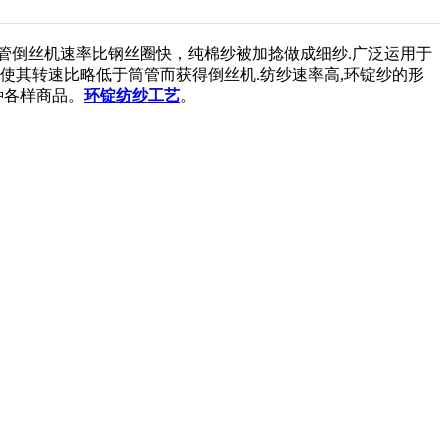
倒丝机速率比钢丝圈快，纯棉纱被加捻做成细纱.广泛运用于
使其转速比略低于筒管而获得倒丝机.纺纱速率高,环锭纱的形
种各样商品。
环锭纺纱工艺
。